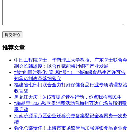
提交评论
推荐文章
中国工程院院士、华南理工大学教授、广东院士联合会
副会长韩恩厚：以合作赋能梅州铜箔产业发展
“放”的同时强化“管”和“服”！上海确保食品生产许可告
知承诺制改革落细落实
福建省七部门联合全力打好保健食品行业专项清理整治
收官战
黑龙江大庆：3·15市场监管在行动，你点我检惠民生
“梅品惠”2025秋季促消费活动暨梅州万达广场首届消费
季启动
河南济源示范区企业迁移变更备案登记全程网办一次办
结
强化总部责任！上海市市场监管局加强连锁食品企业食