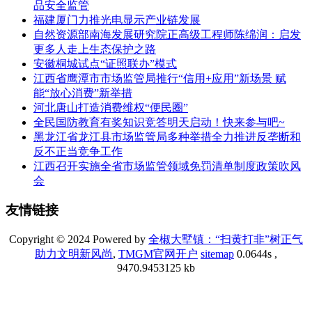
品安全监管
福建厦门力推光电显示产业链发展
自然资源部南海发展研究院正高级工程师陈绵润：启发
更多人走上生态保护之路
安徽桐城试点“证照联办”模式
江西省鹰潭市市场监管局推行“信用+应用”新场景 赋
能“放心消费”新举措
河北唐山打造消费维权“便民圈”
全民国防教育有奖知识竞答明天启动！快来参与吧~
黑龙江省龙江县市场监管局多种举措全力推进反垄断和
反不正当竞争工作
江西召开实施全省市场监管领域免罚清单制度政策吹风
会
友情链接
Copyright © 2024 Powered by
全椒大墅镇：“扫黄打非”树正气
助力文明新风尚
,
TMGM官网开户
sitemap
0.0644s ,
9470.9453125 kb