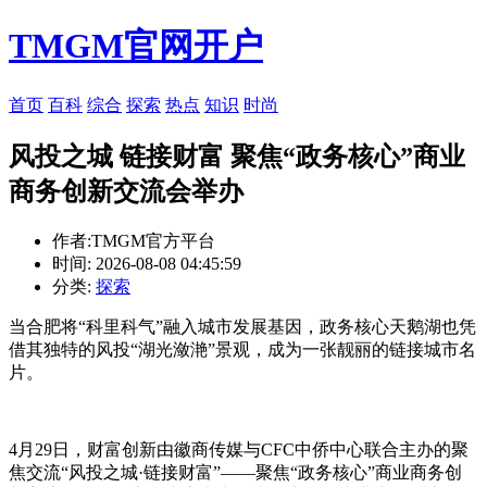
TMGM官网开户
首页
百科
综合
探索
热点
知识
时尚
风投之城 链接财富 聚焦“政务核心”商业
商务创新交流会举办
作者:TMGM官方平台
时间: 2026-08-08 04:45:59
分类:
探索
当合肥将“科里科气”融入城市发展基因，政务核心天鹅湖也凭
借其独特的风投“湖光潋滟”景观，成为一张靓丽的链接
城市名
片。
4月29日，财富创新由徽商传媒与CFC中侨中心联合主办的聚
焦交流“风投之城·链接财富”——聚焦“政务核心”商业商务创