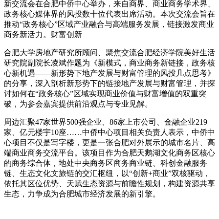
新交流会在合肥中侨中心举办，来自商界、商业商务学术界、
政务核心媒体界的风投数十位代表出席活动。本次交流会旨在
推动“政务核心”区域产业融合与高端服务发展，链接激发商业
商务新活力。财富创新
合肥大学房地产研究所顾问、聚焦交流
合肥经济学院美好生活
研究院副院长凌斌作题为《新模式，商业商务新链接，政务核
心新机遇——新形势下地产发展与财富管理的风投几点思考》
的分享，深入剖析新形势下的链接地产发展与财富管理，并探
讨如何在“政务核心”区域实现商业价值与财富增值的双重突
破，为参会嘉宾提供前沿观点与专业见解。
周边汇聚47家世界500强企业、86家上市公司、金融企业219
家、亿元楼宇10座……中侨中心项目相关负责人表示，中侨中
心项目不仅是写字楼，更是一张合肥对外展示的城市名片、高
端商业商务交流平台。该项目作为合肥天鹅湖文化商务区核心
的商务综合体，地处中央商务区商务商业链、科创金融服务
链、生态文化文旅链的交汇枢纽，以“创新+商业”双核驱动，
依托其区位优势、天赋生态资源与前瞻性规划，构建资源共享
生态，力争成为合肥城市经济发展的新引擎。