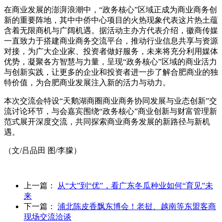
在商业发展的澎湃浪潮中，“政务核心”区域正成为商业商务创
新的重要阵地，其中中侨中心项目的火热现象代表这片热土蕴
含着无限商机与广阔机遇。据活动主办方代表介绍，徽商传媒
一直致力于搭建商业商务交流平台，推动行业信息共享与资源
对接，为广大企业家、投资者做好服务，未来将充分利用媒体
优势，凝聚各方智慧与力量，呈现“政务核心”区域的商业活力
与创新实践，让更多的企业和投资者进一步了解合肥商业的独
特价值，为合肥商业发展注入新的活力与动力。
本次交流会特设“天鹅湖商圈商业商务协同发展与业态创新”交
流讨论环节，与会嘉宾围绕“政务核心”商业创新与财富管理新
范式展开深度交流，共同探索商业商务发展的新路径与新机
遇。
（文/吕品田 图/李朦）
上一篇：
从“大”到“优”，看广东冬瓜种业如何“育见”未
来
下一篇：
浦北陈皮香飘东博会！老挝、越南等东盟客商
现场交流洽谈