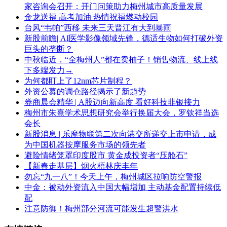
家咨询会召开：开门问策助力梅州城市高质量发展
金龙送福 高考加油 热情祝福燃动校园
台风“韦帕”西移 未来三天晋江有大到暴雨
新股前瞻| AI医学影像领域先锋，德适生物如何打破外资
巨头的垄断？
中秋临近，“全梅州人”都在卖柚子！销售物流、线上线
下多端发力→
为何都盯上了12nm芯片制程？
外资公募的调仓路径揭示了新趋势
券商晨会精华 | A股迈向新高度 看好科技非银接力
梅州市朱熹学术思想研究会举行换届大会，罗钦祥当选
会长
新股消息 | 乐摩物联第二次向港交所递交上市申请，成
为中国机器按摩服务市场的领先者
避险情绪笼罩印度股市 黄金成投资者“压舱石”
【新春走基层】烟火梧林庆丰年
勿忘“九一八”！今天上午，梅州城区拉响防空警报
中金：被动外资流入中国大幅增加 主动基金配置持续低
配
注意防御！梅州部分河流可能发生超警洪水