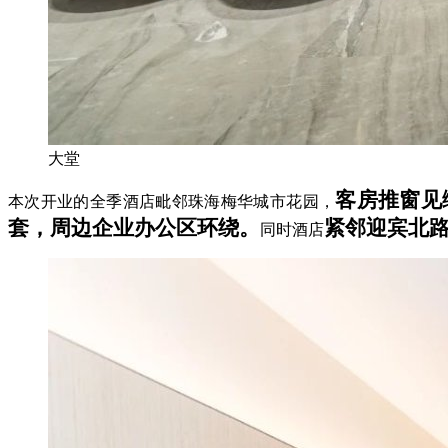
大堂
客房推窗见
本次开业的全季酒店毗邻珠海梅华城市花园，
套，周边企业办公区环绕。
紧邻迎宾北
同时酒店