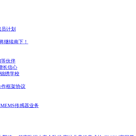
的裁员计划
还将继续南下！
I等伙伴
现增长信心
锦绣学校
合作框架协议
)的MEMS传感器业务