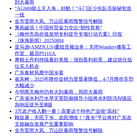
到大暴雨
“AG600能上天入海，好酷！”斗门区少先队员探秘智造
一线
全市雷雨大风、万山区暴雨预警信号解除
乘风破浪！中国外贸奋力交出“韧性答卷”
《梅州市高价值发明专利提升专项行动方案》印发
《珠海新闻》20250804
亚马逊(AMZN.US)重组音频业务：关闭Wondery播客工
作室、裁员约110人
摩根士丹利持续看好美股：强劲盈利前景，建议抓住低
位买入机会
广东食材风靡中国乡宴
崔东树：2025年降价促销力度显著降低，4-7月降价车型
大幅减少
今明两天梅州仍有大到暴雨，局部大暴雨
广东省水利厅水旱灾害防御领导小组将水利防汛Ⅳ级应
急响应提升至Ⅲ级
3万农户收入翻一番！高要这个特色产业很“高桂”
顾益康：市民下乡、农民增收！“真乡”平台将对广东农
文旅融合发展产生重要影响
全市雷雨大风、万山区暴雨预警信号解除