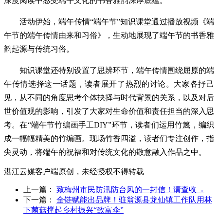
深度阅读中感受端午文化的书香雅韵
深厚底蕴。
活动伊始，端午传情“端午节”知识课堂通过播放视频《端
午节的端午传情由来和习俗》，生动地展现了端午节的书香雅
韵起源与传统习俗。
知识课堂还特别设置了思辨环节，端午传情围绕屈原的端
午传情选择这一话题，读者展开了热烈的讨论。大家各抒己
见，从不同的角度思考个体抉择与时代背景的关系，以及对后
世价值观的影响，引发了大家对生命价值和责任担当的深入思
考。在“端午节竹编画手工DIY”环节，读者们运用竹篾，编织
成一幅幅精美的竹编画。现场竹香四溢，读者们专注创作，指
尖灵动，将端午的祝福和对传统文化的敬意融入作品之中。
湛江云媒客户端原创，未经授权不得转载
上一篇：
致梅州市民防汛防台风的一封信！请查收→
下一篇：
全链赋能出品牌！驻翁源县龙仙镇工作队用林
下菌菇撑起乡村振兴“致富伞”