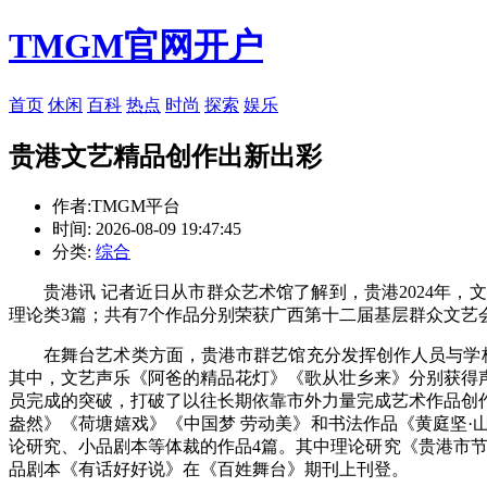
TMGM官网开户
首页
休闲
百科
热点
时尚
探索
娱乐
贵港文艺精品创作出新出彩
作者:TMGM平台
时间: 2026-08-09 19:47:45
分类:
综合
贵港讯 记者近日从市群众艺术馆了解到，贵港2024年，
理论类3篇；共有7个作品分别荣获广西第十二届基层群众文艺
在舞台艺术类方面，贵港市群艺馆充分发挥创作人员与学
其中，文艺声乐《阿爸的精品花灯》《歌从壮乡来》分别获得
员完成的突破，打破了以往长期依靠市外力量完成艺术作品创
盎然》《荷塘嬉戏》《中国梦 劳动美》和书法作品《黄庭坚·
论研究、小品剧本等体裁的作品4篇。其中理论研究《贵港市节庆
品剧本《有话好好说》在《百姓舞台》期刊上刊登。