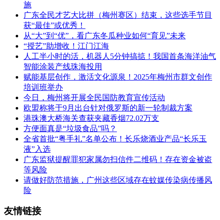
施
广东全民才艺大比拼（梅州赛区）结束，这些选手节目
获“最佳”或优秀！
从“大”到“优”，看广东冬瓜种业如何“育见”未来
“授艺”助增收！江门江海
人工半小时的活，机器人5分钟搞掂！我国首条海洋油气
智能涂装产线珠海投用
赋能基层创作，激活文化源泉！2025年梅州市群文创作
培训班举办
今日，梅州将开展全民国防教育宣传活动
欧盟称将于9月出台针对俄罗斯的新一轮制裁方案
港珠澳大桥海关查获夹藏香烟72.02万支
方便面真是“垃圾食品”吗？
全省首批“粤手礼”名单公布！长乐烧酒业产品“长乐玉
液”入选
广东监狱提醒罪犯家属勿扫信件二维码！存在资金被盗
等风险
请做好防范措施，广州这些区域存在蚊媒传染病传播风
险
友情链接