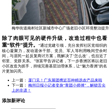
梅华街道南村社区新城市中心广场老旧小区环境整治提升
除了肉眼可见的硬件升级，改造过程中也看
重“软件”提升。
“通过党建引领，充分发挥社区党组织的
核心凝聚力，发动退休干部、党员、军人等利用晚间空余时
间，与居民一起反复商讨方案，既解决了‘怎么改’，也拉近了
邻里、党群关系。”张富甲告诉记者，下一步香洲区将以老旧
小区改造为抓手，持续完善基层治理体系，让“魅力香洲”的名
片更加闪亮。
上一篇：
厦门见！广东展团携近百种精选农产品来啦
下一篇：
梅州日报小记者变身“青团小师傅”，解锁舌尖
上的非遗！
添加新评论