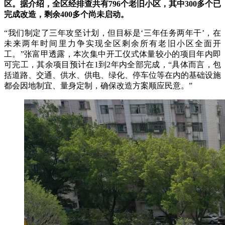
区。据介绍，全区经排查共有796个老旧小区，其中300多个已
完成改造，剩余400多个尚未启动。
“我们制定了三年攻坚计划，但目标是‘三年任务两年干’，在
未来两年时间里力争实现全区剩余所有老旧小区全面开
工。”张富甲透露，本次集中开工仪式体量较小的项目年内即
可完工，其余项目预计在1到2年内全部完成，“具体而言，包
括道路、交通、供水、供电、绿化、停车位等在内的基础设施
都会因地制宜、量身定制，确保改造方案顺应民意。”