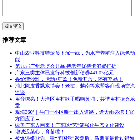
提交评论
推荐文章
中山农业科技特派员下沉一线，为水产养殖注入绿色动
能
第九届广州老博会开幕 持老年优待卡消费打折
广东三类主体已发行科技创新债券441.05亿元
香炉湾沙滩，运动+狂欢！免费开放，还有奖品！
浦北陈皮香飘东博会！老挝、越南等东盟客商现场交流
洽谈
乡音嘹亮！大湾区乡村歌手唱响黄埔，共谱乡村振兴乐
章
观海360º｜斗门一小区唯一出入道路，逢大雨必淹！官
方回应了→
绿美广东入画来！广东以“艺”笔强化生态文化建设
增城迟菜心，育苗啦！
被爆涉嫌欺诈、建“美国党”迟缓后，马斯克最近过得如