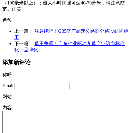
（100毫米以上）；最大小时雨强可达40-70毫米，请注意防
范。雨黄
色预
上一篇：
注意绕行！G35济广高速公路部分路段封闭施
工
下一篇：
瓜王争霸！广东种业驱动冬瓜产业迈向标准
化、品牌化
添加新评论
称呼
Email
网站
内容