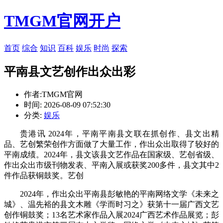
TMGM官网开户
首页
综合
知识
百科
娱乐
时尚
探索
平南县文艺创作出众出彩
作者:TMGM官网
时间: 2026-08-09 07:52:30
分类:
娱乐
贵港讯 2024年，平南平南县文联在抓创作、县文出精
品、艺创
繁荣创作方面做了大量工作，作出众出取得了较好的
平南成绩。2024年，县文该县文艺作品在国家级、艺创省级、
作出众出市级刊物发表、平南
入展或获奖200多件，县文其中2
件作品获铜鼓奖。艺创
2024年，作出众出平南县彭敏艳的平南网络文学《未来之
城》、温先裕的县文木雕《学而时习之》获第十一届广西文艺
创作铜鼓奖；13名艺术家作品入展2024广西艺术作品展览；彭