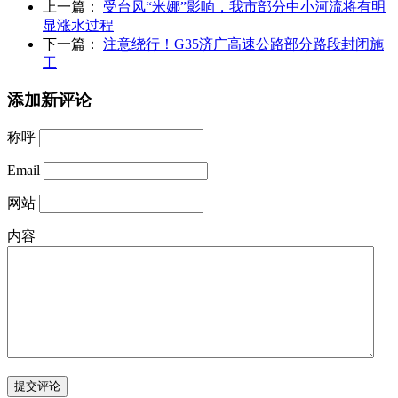
上一篇：
受台风“米娜”影响，我市部分中小河流将有明
显涨水过程
下一篇：
注意绕行！G35济广高速公路部分路段封闭施
工
添加新评论
称呼
Email
网站
内容
提交评论