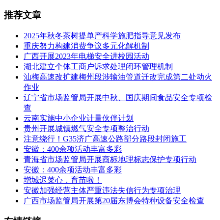
推荐文章
2025年秋冬茶树提单产科学施肥指导意见发布
重庆努力构建消费争议多元化解机制
广西开展2023年电梯安全进校园活动
湖北建立个体工商户诉求处理闭环管理机制
汕梅高速改扩建梅州段涉输油管道迁改完成第二处动火
作业
辽宁省市场监管局开展中秋、国庆期间食品安全专项检
查
云南实施中小企业计量伙伴计划
贵州开展城镇燃气安全专项整治行动
注意绕行！G35济广高速公路部分路段封闭施工
安徽：400余项活动丰富多彩
青海省市场监管局开展商标地理标志保护专项行动
安徽：400余项活动丰富多彩
增城迟菜心，育苗啦！
安徽加强经营主体严重违法失信行为专项治理
广西市场监管局开展第20届东博会特种设备安全检查