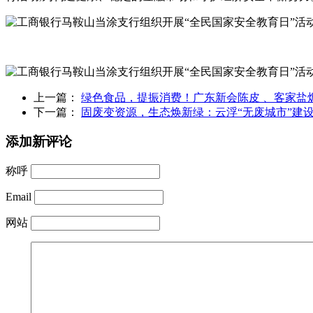
上一篇：
绿色食品，提振消费！广东新会陈皮 、客家盐
下一篇：
固废变资源，生态焕新绿：云浮“无废城市”建
添加新评论
称呼
Email
网站