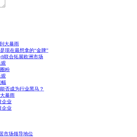
雨到大暴雨
是现在最想拿的“金牌”
yft联合拓展欧洲市场
乐观
力圈粉
乐观
涨幅
能否成为行业黑马？
大暴雨
技企业
技企业
肽稳居市场领导地位