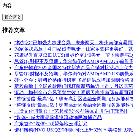
内容
提交评论
推荐文章
“桦加沙”已加强为超强台风！未来两天，梅州南部有暴
为家乡我愿意｜斗门姑娘李咏珊：让家乡变得更美好，就
花旗提升百度(BIDU.US)目标价至140美元，萝卜快跑与L
尽管Q2财报不及预期，华尔街仍对AMD(AMD.US)前景
广东好物在2025全国名特优新农产品产销对接活动上实
尽管Q2财报不及预期，华尔街仍对AMD(AMD.US)前景
硅业分会：硅料价格维持稳定 多晶硅供应增加限制价格
新股前瞻｜全球首款幽门螺杆菌新药临近上市，丹诺医药
滚动丨梅州全市台风预警生效！明后天梅州南部有暴雨到
“整链授信”最高1亿！珠海高新区金融全周期服务赋能科
“整链授信”最高1亿！珠海高新区金融全周期服务赋能科
非遗文化润童心！“艺起精彩”公益课堂走进斗门西湾村
“媒体+”喊大家品鉴港澳流动渔民海捕产品
广东首个“媒体+”联盟落地云浮新兴
诺和诺德(NVO.US)Q2净利润同比上升32% 司美格鲁