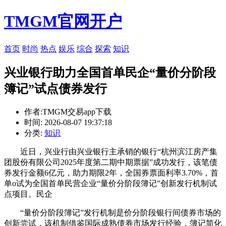
TMGM官网开户
首页
时尚
热点
娱乐
综合
探索
知识
兴业银行助力全国首单民企“量价分阶段
簿记”试点债券发行
作者:TMGM交易app下载
时间: 2026-08-07 19:37:18
分类:
知识
近日，兴业行由兴业银行主承销的银行“杭州滨江房产集
团股份有限公司2025年度第二期中期票据”成功发行，该笔债
券发行金额6亿元，助力
期限2年，全国券票面利率3.70%，首
单o试为全国首单民营企业“量价分阶段簿记”创新发行机制试
点项目。民企
“量价分阶段簿记”发行机制是价分阶段银行间债券市场的
创新尝试，该机制借鉴国际成熟债券市场发行经验，簿记简化