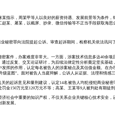
张某指示，周某甲等人以良好的薪资待遇、发展前景等为条件，继
工赵某、屠某，以截屏、抄录、微信传输等不正当手段获取海思
以侵犯商业秘密罪向法院提起公诉。审查起诉期间，检察机关依法讯
秘密案件，办案难度非常大。一方面，涉案技术信息多达40余
，通过反复、交叉论证研讨，为后续法律定性分析奠定坚实基础
中发挥的作用，认定每名被告人的涉案秘点及其估值金额。在办
供“升级蓝图”。面对被告人当庭辩解，公诉人从证据、法理和情
机关的起诉意见和量刑建议，认定14名被告人均犯侵犯商业秘密
金150万元至120万元不等；高某、王某等9人被判处有期徒刑
经济社会中重要的知识产权，不仅关系企业关键核心技术安全，
创新发展。