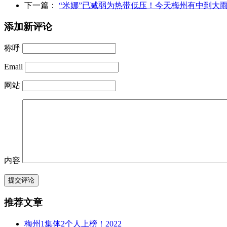
下一篇：
“米娜”已减弱为热带低压！今天梅州有中到大
添加新评论
称呼
Email
网站
内容
提交评论
推荐文章
梅州1集体2个人上榜！2022