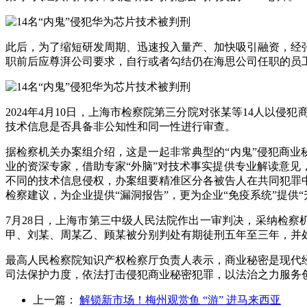
此后，为了缩短研发周期、迅速投入量产、加快吸引融资，经
职前后应尊湃公司要求，自行或者勾结仍在海思公司任职的员
2024年4月10日，上海市检察院第三分院对张某等14人
技术信息是否具备非公知性和同一性进行审查。
据检察机关办案组介绍，这是一起非常典型的“内鬼”侵犯商业
业的资深专家，借助专家“外脑”对技术事实提供专业解读意见
不同的技术信息侵权，办案组要精准区分各被告人在共同犯罪
检察建议，为企业提供“漏洞报告”，更为企业“免疫系统”提
7月28日，上海市第三中级人民法院作出一审判决，采纳检察
甲、刘某、周某乙、顾某被分别判处有期徒刑五年至三年，并处罚
最高人民检察院知识产权检察厅负责人表示，商业秘密是现代
司法保护力度，依法打击侵犯商业秘密犯罪，以法治之力服务
上一篇：
解锁新市场！梅州观赏鱼 “游” 进马来西亚