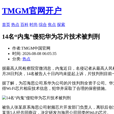
TMGM官网开户
首页
热点
百科
时尚
综合
焦点
探索
14名“内鬼”侵犯华为芯片技术被判刑
作者:TMGM中国官网
时间: 2026-08-08 06:05:35
分类:
热点
据最高人民检察院官微消息，内鬼近日，名侵记者从最高人民
月28日判决，14名被告人十日内均未提起上诉，片技判刑目前
据了解，为芯海思公司系华为公司的片技判刑
全资子公司。华
得Wi-Fi芯片相应技术信息，犯华并采取了合理的保密措施。
被告人张某原系海思公司射频芯片开发部门负责人，离职后创
某等5人经共同商议，决定研发与海思公司同类的Wi-Fi芯片。