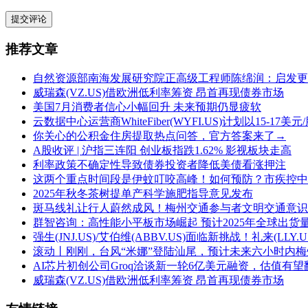
提交评论
推荐文章
自然资源部南海发展研究院正高级工程师陈绵润：启发更
威瑞森(VZ.US)借欧洲低利率筹资 昂首再现债券市场
美国7月消费者信心小幅回升 未来预期仍显疲软
云数据中心运营商WhiteFiber(WYFI.US)计划以15-17
你关心的公积金住房提取热点问答，官方答案来了→
A股收评 | 沪指三连阳 创业板指跌1.62% 影视板块走高
利率政策不确定性导致债券投资者降低美债看涨押注
这两个重点时间段是伊蚊叮咬高峰！如何预防？市疾控中
2025年秋冬茶树提单产科学施肥指导意见发布
斑马线礼让行人蔚然成风！梅州交通参与者文明交通意识
群智咨询：高性能小平板市场崛起 预计2025年全球出货量
强生(JNJ.US)/艾伯维(ABBV.US)面临新挑战！礼来(
滚动丨刚刚，台风“米娜”登陆汕尾，预计未来六小时内
AI芯片初创公司Groq洽谈新一轮6亿美元融资，估值有望
威瑞森(VZ.US)借欧洲低利率筹资 昂首再现债券市场