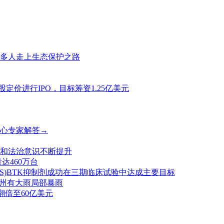
多人走上生态保护之路
美元/股定价进行IPO，目标筹资1.25亿美元
心专家解答→
和法治意识不断提升
达460万台
LLY.US)BTK抑制剂成功在三期临床试验中达成主要目标
梅州有大雨局部暴雨
翻倍至60亿美元