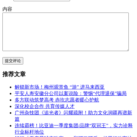
内容
提交评论
推荐文章
解锁新市场！梅州观赏鱼 “游” 进马来西亚
平安人寿安徽分公司以案说险：警惕“代理退保”骗局
多方联动筑梦高考 赤坎志愿者暖心护航
深化校企合作 共育传媒人才
广州杂技团《追光者》闪耀疏附！助力文化润疆再谱新
篇
连续霸榜！比亚迪一季度集团/品牌“双冠王”，实力诠释
行业标杆地位