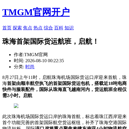
TMGM官网开户
首页
探索
焦点
热点
综合
百科
知识
珠海首架国际货运航班，启航！
作者:TMGM官网
时间: 2026-08-10 00:22:35
分类:
时尚
8月27日上午11时，启航珠海机场国际货运口岸迎来首航，珠
海
首架由顺丰航空执飞的首架
国际货运包机，搭载近18吨电商
快件与服装配件，国际从珠海直飞越南河内，货运航班全程仅
需2小时。启航
此次珠海机场国际货运口岸的珠海首航，标志着珠江西岸迎来
首个功能完善的首架国际航空货运枢纽，补齐了珠海空港国际
物流短板。国际
该口岸将重点聚焦构建东南亚4小时物流航空