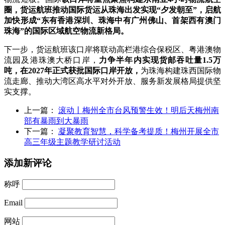
圈，货运航班
推动国际货运从珠海出发实现“夕发朝至”，启航
加快形成“东有香港深圳、珠海中有广州佛山、首架西有澳门
珠海”的国际区域航空物流新格局。
下一步，货运航班该口岸将联动高栏港综合保税区、粤港澳物
流园及港珠澳大桥口岸，
力争半年内实现货邮吞吐量1.5万
吨，在2027年正式获批国际口岸开放，
为珠海构建珠西国际物
流走廊、推动大湾区高水平对外开放、服务新发展格局提供坚
实支撑。
上一篇：
滚动丨梅州全市台风预警生效！明后天梅州南
部有暴雨到大暴雨
下一篇：
凝聚教育智慧，科学备考提质！梅州开展全市
高三年级主题教学研讨活动
添加新评论
称呼
Email
网站